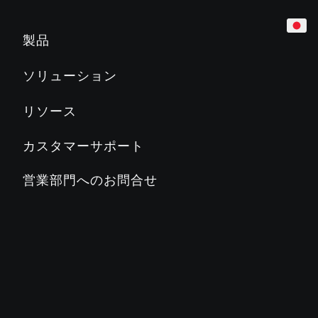
カーディオ
ホテル
マーケティング＆プランニングツール
製品
トレッドミル
企業
製品教育
ソリューション
Slat Belt
800
700
600
500
マンション／レジデンス
製品関連文書
リソース
クロストレーナー
教育機関／学校
PRECORに関するよくある質問
カスタマーサポート
ステアクライマー
カントリークラブ／地方自治体
PRECORブログ
営業部門へのお問合せ
ADAPTIVE MOTION TRAINER™
フィットネスクラブ
PRECORについて
バイク
ステージズサイクリング
SC2
SC3