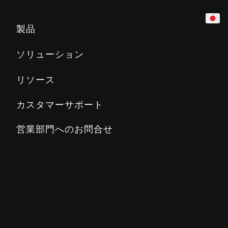
カーディオ
ホテル
マーケティング＆プランニングツール
製品
トレッドミル
企業
製品教育
ソリューション
Slat Belt
800
700
600
500
マンション／レジデンス
製品関連文書
リソース
クロストレーナー
教育機関／学校
PRECORに関するよくある質問
カスタマーサポート
ステアクライマー
カントリークラブ／地方自治体
PRECORブログ
営業部門へのお問合せ
ADAPTIVE MOTION TRAINER™
フィットネスクラブ
PRECORについて
バイク
ステージズサイクリング
SC2
SC3