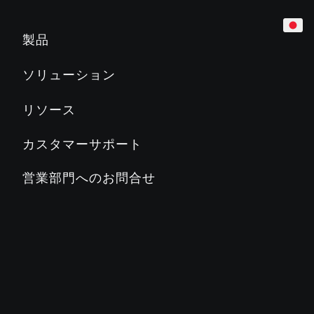
カーディオ
ホテル
マーケティング＆プランニングツール
製品
トレッドミル
企業
製品教育
ソリューション
Slat Belt
800
700
600
500
マンション／レジデンス
製品関連文書
リソース
クロストレーナー
教育機関／学校
PRECORに関するよくある質問
カスタマーサポート
ステアクライマー
カントリークラブ／地方自治体
PRECORブログ
営業部門へのお問合せ
ADAPTIVE MOTION TRAINER™
フィットネスクラブ
PRECORについて
バイク
ステージズサイクリング
SC2
SC3