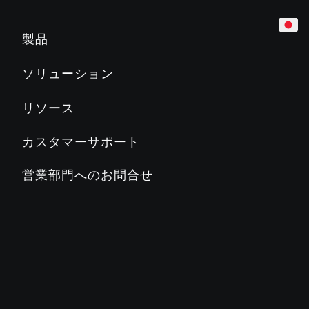
カーディオ
ホテル
マーケティング＆プランニングツール
製品
トレッドミル
企業
製品教育
ソリューション
Slat Belt
800
700
600
500
マンション／レジデンス
製品関連文書
リソース
クロストレーナー
教育機関／学校
PRECORに関するよくある質問
カスタマーサポート
ステアクライマー
カントリークラブ／地方自治体
PRECORブログ
営業部門へのお問合せ
ADAPTIVE MOTION TRAINER™
フィットネスクラブ
PRECORについて
バイク
ステージズサイクリング
SC2
SC3