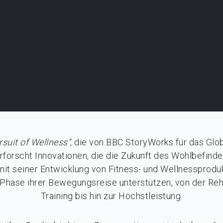
rsuit of Wellness“
, die von BBC StoryWorks für das Glob
rforscht Innovationen, die die Zukunft des Wohlbefinde
it seiner Entwicklung von Fitness- und Wellnessproduk
Phase ihrer Bewegungsreise unterstützen, von der Reha
Training bis hin zur Höchstleistung.