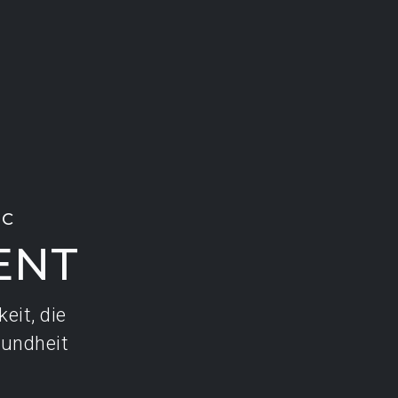
BC
ENT
eit, die
sundheit