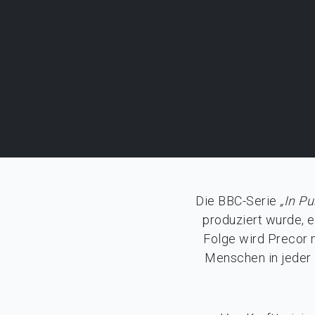
Die BBC-Serie
„In Pu
produziert wurde, e
Folge wird Precor m
Menschen in jeder 