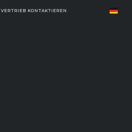
E
VERTRIEB KONTAKTIEREN
TZTE FITNESSLÖSUNGEN
EN
82/P62
P31
T-PARTNER
aining
EGYM