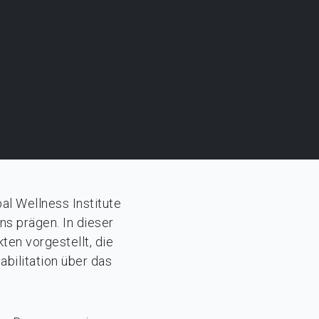
al Wellness Institute
ns prägen. In dieser
ten vorgestellt, die
bilitation über das