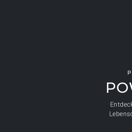
P
PO
Entdeck
Lebensd