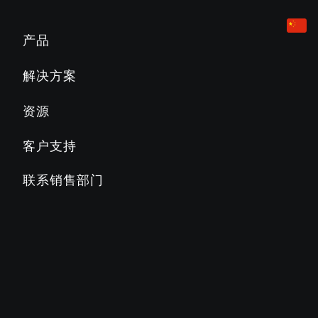
有氧健身设备
酒店业
营销和规划工具
产品
跑步机
企业
产品教育
解决方案
Slat Belt
800
700
600
500
公寓
产品文档
资源
椭圆训练机
教育
PRECOR必确常见问题解答
客户支持
楼梯机
乡村俱乐部
PRECOR必确博客
联系销售部门
AMT多功能体适一体机
商业俱乐部
关于PRECOR必确
健身车
STAGES CYCLING 骑行训练车
SC2
SC3